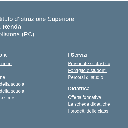
tituto d'Istruzione Superiore
. Renda
olistena (RC)
Visita la pagina iniziale della scuola
ola
I Servizi
azione
Personale scolastico
Famiglie e studenti
one
Percorsi di studio
 della scuola
Didattica
 della scuola
Offerta formativa
zazione
Le schede didattiche
I progetti delle classi