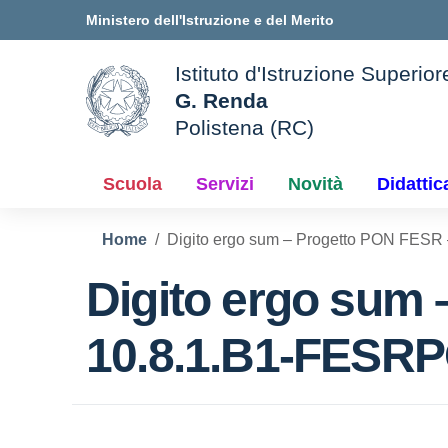
Vai ai contenuti
Vai al menu di navigazione
Vai al footer
Ministero dell'Istruzione e del Merito
Istituto d'Istruzione Superior
G. Renda
Polistena (RC)
le della scuola
— Visita la pagina iniziale d
Scuola
Servizi
Novità
Didattic
Home
Digito ergo sum – Progetto PON FESR
Digito ergo sum
10.8.1.B1-FESR