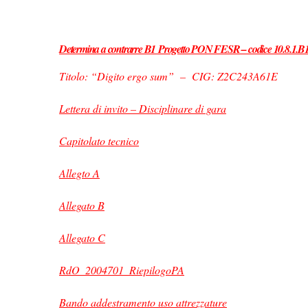
Determina a contrarre B1
Progetto PON FESR – codice 10.8.
Titolo: “Digito ergo sum” – CIG: Z2C243A61E
Lettera di invito – Disciplinare di gara
Capitolato tecnico
Allegto A
Allegato B
Allegato C
RdO_2004701_RiepilogoPA
Bando addestramento uso attrezzature