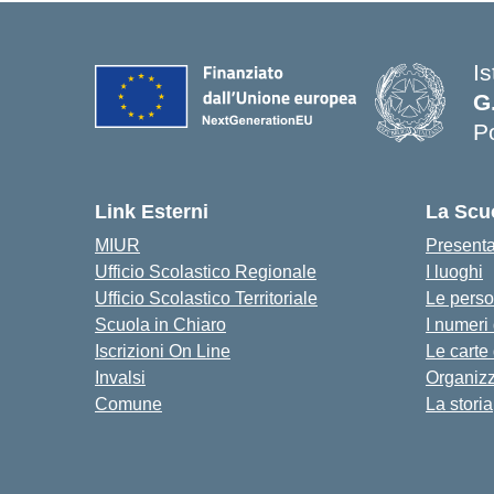
Is
G
P
— 
Link Esterni
La Scu
MIUR
Present
Ufficio Scolastico Regionale
I luoghi
Ufficio Scolastico Territoriale
Le pers
Scuola in Chiaro
I numeri
Iscrizioni On Line
Le carte
Invalsi
Organiz
Comune
La storia