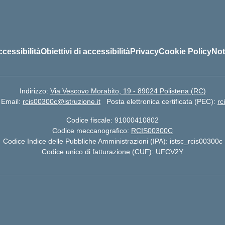
ccessibilità
Obiettivi di accessibilità
Privacy
Cookie Policy
Not
Indirizzo:
Via Vescovo Morabito, 19 - 89024 Polistena (RC)
Email:
rcis00300c@istruzione.it
Posta elettronica certificata (PEC):
rc
Codice fiscale: 91000410802
Codice meccanografico:
RCIS00300C
Codice Indice delle Pubbliche Amministrazioni (IPA): istsc_rcis00300c
Codice unico di fatturazione (CUF): UFCV2Y