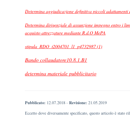
Determina aggiudicazione definitiva piccoli adattamenti 
Determina dirigenziale di assunzione impegno entro i limi
acquisto attrezzature mediante R.d.O MePA
stipula_RDO_t2004701_l1_p4732987 (1)
Bando collaudatore10.8.1.B1
determina materiale pubblicitario
Pubblicato:
Revisione:
12.07.2018
-
21.05.2019
Eccetto dove diversamente specificato, questo articolo è stato r