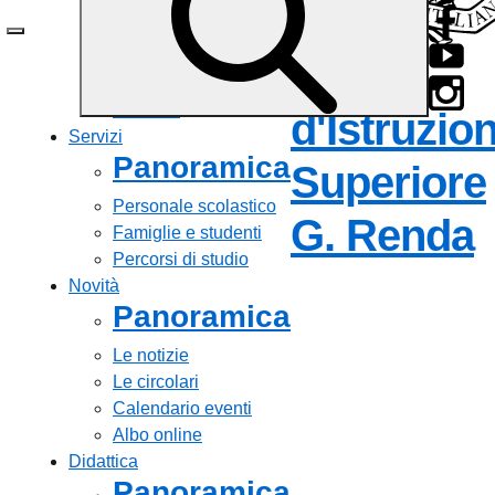
Le persone
I numeri della scuola
Le carte della scuola
Istituto
Organizzazione
La storia
d'Istruzio
Servizi
Panoramica
Superiore
Personale scolastico
—
G. Renda
Famiglie e studenti
Percorsi di studio
Novità
Panoramica
Le notizie
Le circolari
Calendario eventi
Albo online
Didattica
Panoramica