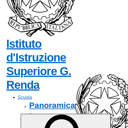
Istituto
d'Istruzione
Superiore
G.
— Visita la pagina
Renda
Scuola
Panoramica
Presentazione
Seguici
I luoghi
su: