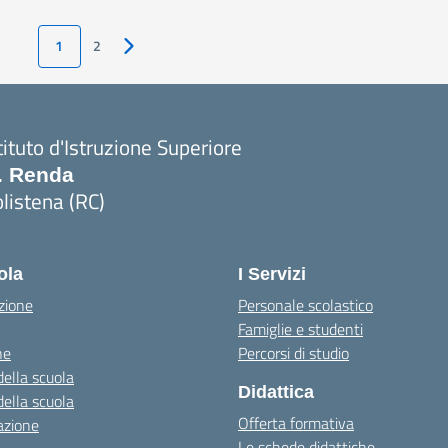
1
2
Pagina successiva
tituto d'Istruzione Superiore
. Renda
listena (RC)
Visita la pagina iniziale della scuola
ola
I Servizi
zione
Personale scolastico
Famiglie e studenti
ne
Percorsi di studio
della scuola
Didattica
della scuola
Offerta formativa
azione
Le schede didattiche