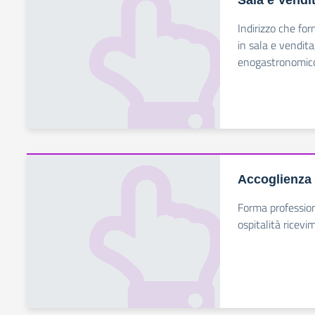
Sala e Vendi
Indirizzo che for
in sala e vendit
enogastronomico 
Accoglienza 
Forma professioni
ospitalità ricevi