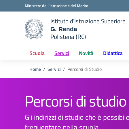
Vai ai contenuti
Vai al menu di navigazione
Vai al footer
Ministero dell'Istruzione e del Merito
Istituto d'Istruzione Superiore
G. Renda
Polistena (RC)
 della scuola
— Visita la pagina iniziale del
Scuola
Servizi
Novità
Didattica
Home
Servizi
Percorsi di Studio
Percorsi di studio
Gli indirizzi di studio che è possibil
frequentare nella scuola