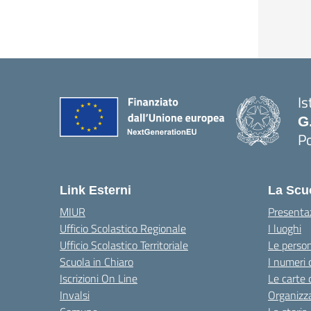
Is
G
Po
— 
Link Esterni
La Scu
MIUR
Presenta
Ufficio Scolastico Regionale
I luoghi
Ufficio Scolastico Territoriale
Le perso
Scuola in Chiaro
I numeri 
Iscrizioni On Line
Le carte 
Invalsi
Organizz