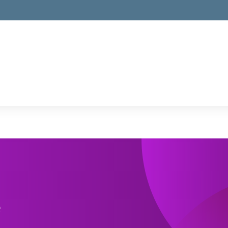
la scuola
e