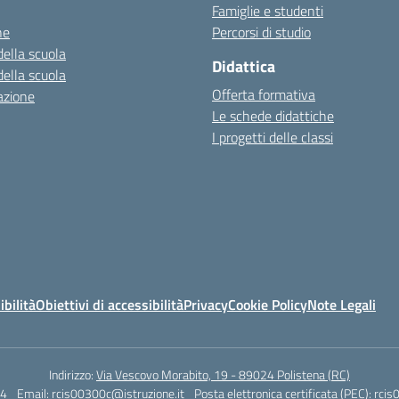
Famiglie e studenti
ne
Percorsi di studio
della scuola
Didattica
della scuola
Offerta formativa
azione
Le schede didattiche
I progetti delle classi
ibilità
Obiettivi di accessibilità
Privacy
Cookie Policy
Note Legali
Indirizzo:
Via Vescovo Morabito, 19 - 89024 Polistena (RC)
4
Email:
rcis00300c@istruzione.it
Posta elettronica certificata (PEC):
rcis