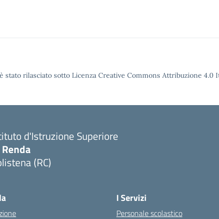
è stato rilasciato sotto Licenza Creative Commons Attribuzione 4.0 It
tituto d'Istruzione Superiore
. Renda
listena (RC)
Visita la pagina iniziale della scuola
la
I Servizi
zione
Personale scolastico