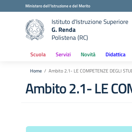
Vai ai contenuti
Vai al menu di navigazione
Vai al footer
Ministero dell'Istruzione e del Merito
Istituto d'Istruzione Superiore
G. Renda
Polistena (RC)
 della scuola
— Visita la pagina iniziale del
Scuola
Servizi
Novità
Didattica
Home
Ambito 2.1- LE COMPETENZE DEGLI STU
Ambito 2.1- LE C