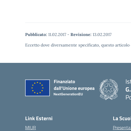
Pubblicato:
11.02.2017
-
Revisione:
13.02.2017
Eccetto dove diversamente specificato, questo articolo 
Is
G
Po
— 
Link Esterni
La Scuo
MIUR
Presenta