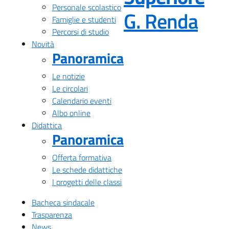
Personale scolastico
— Vi
G. Renda
Famiglie e studenti
Percorsi di studio
Novità
Panoramica
Le notizie
Le circolari
Calendario eventi
Albo online
Didattica
Panoramica
Offerta formativa
Le schede didattiche
I progetti delle classi
Bacheca sindacale
Trasparenza
News