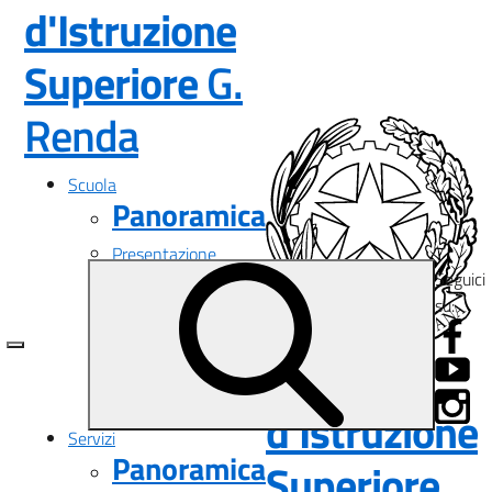
d'Istruzione
Superiore
G.
— Visita la pagina i
Renda
Scuola
Panoramica
Presentazione
Seguici
I luoghi
su:
Le persone
I numeri della scuola
Le carte della scuola
Istituto
Organizzazione
La storia
d'Istruzione
Servizi
Panoramica
Superiore