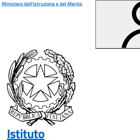
Vai ai contenuti
Vai al menu di navigazione
Vai al footer
Ministero dell'Istruzione e del Merito
Istituto