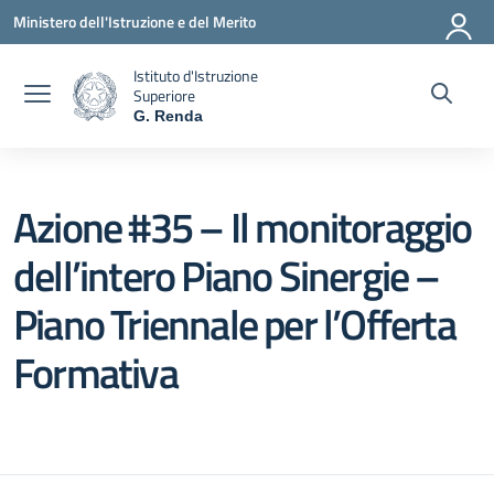
Vai ai contenuti
Vai al menu di navigazione
Vai al footer
Ministero dell'Istruzione e del Merito
Istituto d'Istruzione
Superiore
G. Renda
— Visita la pagina iniziale della scuola
Azione #35 – Il monitoraggio
dell’intero Piano Sinergie –
Piano Triennale per l’Offerta
Formativa