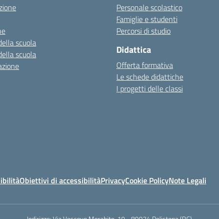
zione
Personale scolastico
Famiglie e studenti
ne
Percorsi di studio
della scuola
Didattica
della scuola
Offerta formativa
azione
Le schede didattiche
I progetti delle classi
ibilità
Obiettivi di accessibilità
Privacy
Cookie Policy
Note Legali
Indirizzo:
Via Vescovo Morabito, 19 - 89024 Polistena (RC)