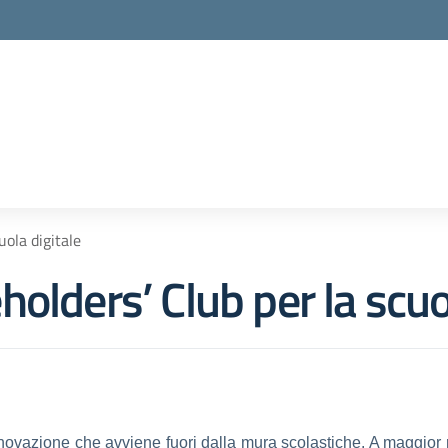
la scuola
uola digitale
olders’ Club per la scuol
nnovazione che avviene fuori dalla mura scolastiche. A maggior 