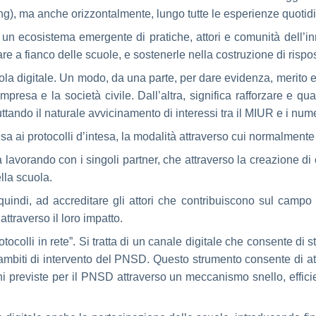
long), ma anche orizzontalmente, lungo tutte le esperienze quotidia
 un ecosistema emergente di pratiche, attori e comunità dell’
e a fianco delle scuole, e sostenerle nella costruzione di rispost
a digitale. Un modo, da una parte, per dare evidenza, merito e s
presa e la società civile. Dall’altra, significa rafforzare e qu
tando il naturale avvicinamento di interessi tra il MIUR e i nume
nsa ai protocolli d’intesa, la modalità attraverso cui normalment
 lavorando con i singoli partner, che attraverso la creazione di
lla scuola.
quindi, ad accreditare gli attori che contribuiscono sul campo 
ttraverso il loro impatto.
colli in rete”. Si tratta di un canale digitale che consente di st
li ambiti di intervento del PNSD. Questo strumento consente di at
oni previste per il PNSD attraverso un meccanismo snello, effici