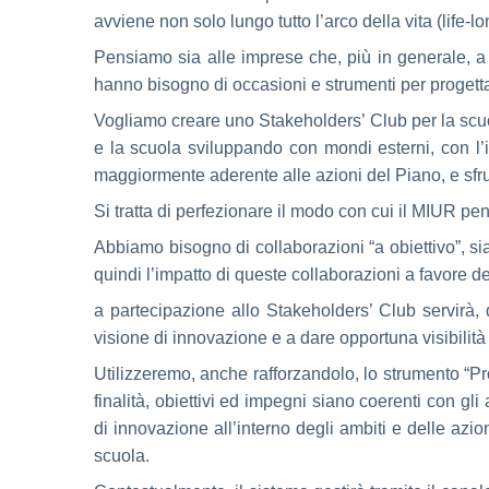
avviene non solo lungo tutto l’arco della vita (life-
Pensiamo sia alle imprese che, più in generale, a
hanno bisogno di occasioni e strumenti per progettar
Vogliamo creare uno Stakeholders’ Club per la scuol
e la scuola sviluppando con mondi esterni, con l’im
maggiormente aderente alle azioni del Piano, e sfrut
Si tratta di perfezionare il modo con cui il MIUR pe
Abbiamo bisogno di collaborazioni “a obiettivo”, sia
quindi l’impatto di queste collaborazioni a favore de
a partecipazione allo Stakeholders’ Club servirà, 
visione di innovazione e a dare opportuna visibilità a
Utilizzeremo, anche rafforzandolo, lo strumento “Proto
finalità, obiettivi ed impegni siano coerenti con g
di innovazione all’interno degli ambiti e delle azi
scuola.