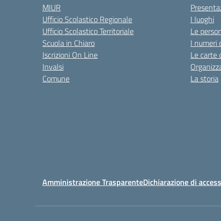
MIUR
Presenta
Ufficio Scolastico Regionale
I luoghi
Ufficio Scolastico Territoriale
Le perso
Scuola in Chiaro
I numeri 
Iscrizioni On Line
Le carte 
Invalsi
Organizz
Comune
La storia
Amministrazione Trasparente
Dichiarazione di access