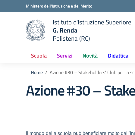
Vai ai contenuti
Vai al menu di navigazione
Vai al footer
Ministero dell'Istruzione e del Merito
Istituto d'Istruzione Superiore
G. Renda
Polistena (RC)
 della scuola
— Visita la pagina iniziale del
Scuola
Servizi
Novità
Didattica
Home
Azione #30 – Stakeholders’ Club per la sc
Azione #30 – Stakeh
Il mondo della scuola può beneficiare molto dall’i