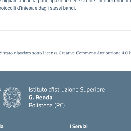
le digitale anche la partecipazione delle scuole, introducendo fi
otocolli d’intesa e dagli stessi bandi.
è stato rilasciato sotto Licenza Creative Commons Attribuzione 4.0 It
Istituto d'Istruzione Superiore
G. Renda
Polistena (RC)
— Visita la pagina iniziale della scuola
la
I Servizi