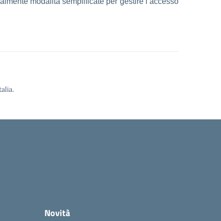
nalmente modalità semplificate per gestire l’accesso
alia.
Novità