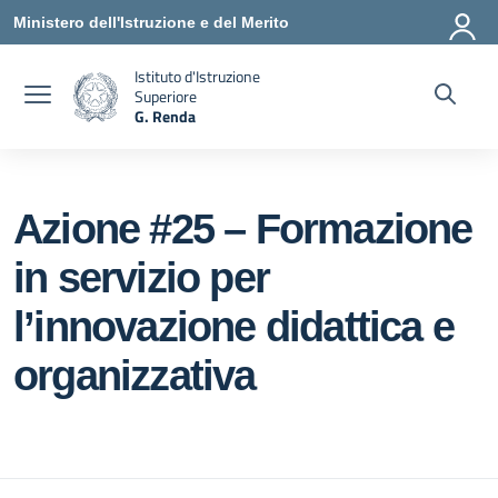
Vai ai contenuti
Vai al menu di navigazione
Vai al footer
Ministero dell'Istruzione e del Merito
Istituto d'Istruzione
Superiore
G. Renda
— Visita la pagina iniziale della scuola
Azione #25 – Formazione
in servizio per
l’innovazione didattica e
organizzativa