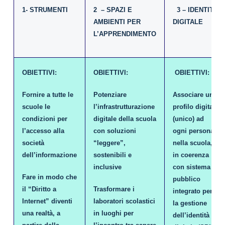
1- STRUMENTI
2 – SPAZI E
3 – IDENTITA’
AMBIENTI PER
DIGITALE
L’APPRENDIMENTO
OBIETTIVI:
OBIETTIVI:
OBIETTIVI:
Fornire a tutte le
Potenziare
Associare un
scuole le
l’infrastrutturazione
profilo digitale
condizioni per
digitale della scuola
(unico) ad
l’accesso alla
con soluzioni
ogni persona
società
“leggere”,
nella scuola,
dell’informazione
sostenibili e
in coerenza
inclusive
con sistema
Fare in modo che
pubblico
il “Diritto a
Trasformare i
integrato per
Internet” diventi
laboratori scolastici
la gestione
una realtà, a
in luoghi per
dell’identità