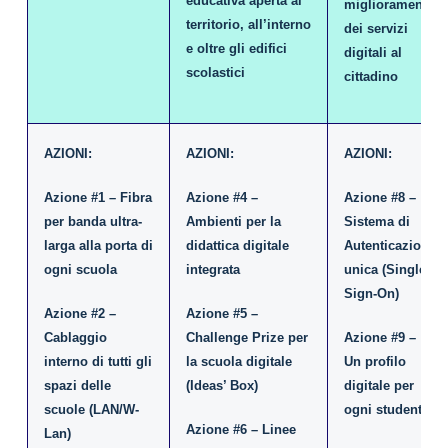
educativa aperta al
miglioramento
territorio, all’interno
dei servizi
e oltre gli edifici
digitali al
scolastici
cittadino
AZIONI:
AZIONI:
AZIONI:
Azione #1 – Fibra
Azione #4 –
Azione #8 –
per banda ultra-
Ambienti per la
Sistema di
larga alla porta di
didattica digitale
Autenticazione
ogni scuola
integrata
unica (Single-
Sign-On)
Azione #2 –
Azione #5 –
Cablaggio
Challenge Prize per
Azione #9 –
interno di tutti gli
la scuola digitale
Un profilo
spazi delle
(Ideas’ Box)
digitale per
scuole (LAN/W-
ogni studente
Azione #6 – Linee
Lan)