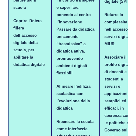
partire dalla
l’incontro tra sapere
digitale (SPID)
scuola
e saper fare,
ponendo al centro
Ridurre la
Coprire l’intera
l’innovazione
complessità
filiera
Passare da didattica
nell’accesso ai
dell’accesso
unicamente
servizi digitali
digitale della
“trasmissiva” a
MIUR
scuola, per
didattica attiva,
abilitare la
Associare il
promuovendo
didattica digitale
profilo digitale
ambienti digitali
di docenti e
flessibili
studenti a
Allineare l’edilizia
servizi e
scolastica con
applicazioni
l’evoluzione della
semplici ed
didattica
efficaci, in
coerenza con
Ripensare la scuola
le politiche del
come interfaccia
Governo sul