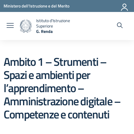
Vai ai contenuti
Vai al menu di navigazione
Vai al footer
Ministero dell'Istruzione e del Merito
Istituto d'Istruzione
Superiore
G. Renda
— Visita la pagina iniziale della scuola
Ambito 1 – Strumenti –
Spazi e ambienti per
l’apprendimento –
Amministrazione digitale –
Competenze e contenuti