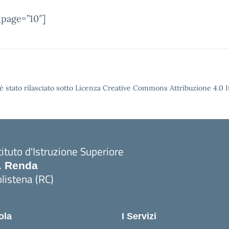
r_page=”10″]
è stato rilasciato sotto Licenza Creative Commons Attribuzione 4.0 It
tituto d'Istruzione Superiore
. Renda
listena (RC)
Visita la pagina iniziale della scuola
ola
I Servizi