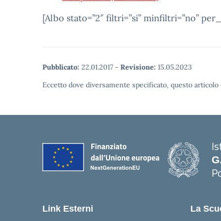
[Albo stato=”2″ filtri=”si” minfiltri=”no” pe
Pubblicato:
22.01.2017
-
Revisione:
15.05.2023
Eccetto dove diversamente specificato, questo articolo 
Is
G
Po
— 
Link Esterni
La Scu