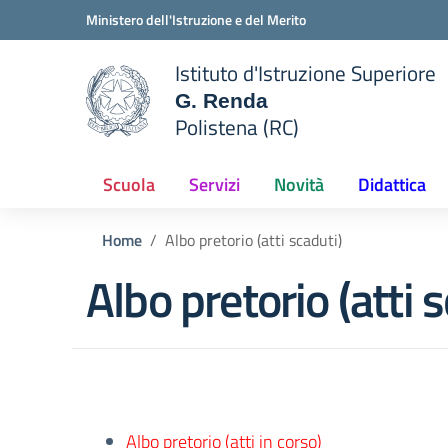
Vai ai contenuti
Vai al menu di navigazione
Vai al footer
Ministero dell'Istruzione e del Merito
Istituto d'Istruzione Superiore
G. Renda
Polistena (RC)
 della scuola
— Visita la pagina iniziale del
Scuola
Servizi
Novità
Didattica
Home
Albo pretorio (atti scaduti)
Albo pretorio (atti 
Albo pretorio (atti in corso)