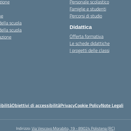
zione
Personale scolastico
Famiglie e studenti
ne
Percorsi di studio
della scuola
Didattica
della scuola
Offerta formativa
azione
Le schede didattiche
I progetti delle classi
ibilità
Obiettivi di accessibilità
Privacy
Cookie Policy
Note Legali
Indirizzo:
Via Vescovo Morabito, 19 - 89024 Polistena (RC)