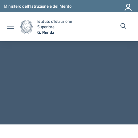
Vai ai contenuti
Vai al menu di navigazione
Vai al footer
Ministero dell'Istruzione e del Merito
Istituto d'Istruzione
Superiore
G. Renda
— Visita la pagina iniziale della scuola