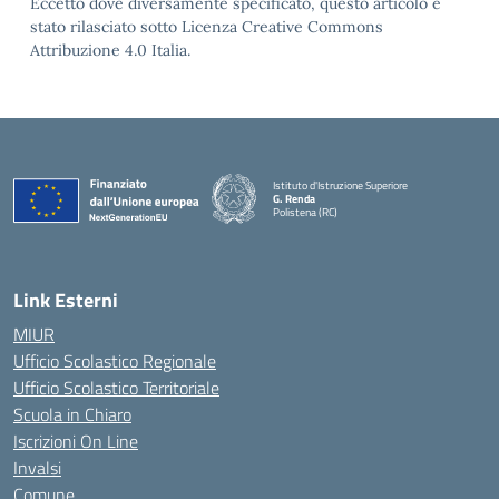
Eccetto dove diversamente specificato, questo articolo è
stato rilasciato sotto Licenza Creative Commons
Attribuzione 4.0 Italia.
Istituto d'Istruzione Superiore
G. Renda
Polistena (RC)
— Visita la pagina iniziale della scuola
Link Esterni
MIUR
Ufficio Scolastico Regionale
Ufficio Scolastico Territoriale
Scuola in Chiaro
Iscrizioni On Line
Invalsi
Comune