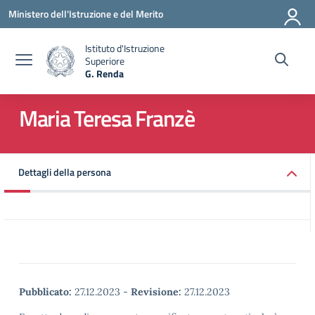
Vai ai contenuti
Vai al menu di navigazione
Vai al footer
Ministero dell'Istruzione e del Merito
Istituto d'Istruzione
Superiore
G. Renda
— Visita la pagina iniziale della scuola
Maria Teresa Franzè
Dettagli della persona
Pubblicato:
27.12.2023
-
Revisione:
27.12.2023