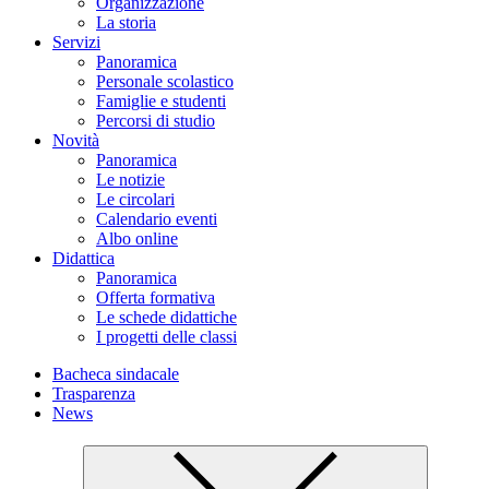
Organizzazione
La storia
Servizi
Panoramica
Personale scolastico
Famiglie e studenti
Percorsi di studio
Novità
Panoramica
Le notizie
Le circolari
Calendario eventi
Albo online
Didattica
Panoramica
Offerta formativa
Le schede didattiche
I progetti delle classi
Bacheca sindacale
Trasparenza
News