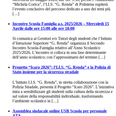
“Michela Corica”, l’I.I.S. “G. Renda” di Polistena ospiterà
l’evento conclusivo del percorso dedicato a uno dei temi più
[…]
Incontro Scuola Famiglia a.s. 2025/2026 – Mercoledì 15
Aprile dalle ore 15:00 alle ore 18:00
Si comunica ai Genitori e/o Tutori degli studenti che l’Istituto
d’Istruzione Superiore “G. Renda” organizza il Secondo
Incontro Scuola-Famiglia relativo all’Anno Scolastico
2025/2026. L’incontro si colloca in una fase determinante
dell’anno scolastico; con l’approssimarsi del termine […]
Progetto “Icaro 2026”: l’I.I.S. “G. Renda” e la Polizia di
Stato insieme per la sicurezza stradale
L’Istituto I.I.S. “G. Renda”, in stretta collaborazione con la
Polizia Stradale, presenta il Progetto “Icaro 2026”. L’iniziativa
mira a sensibilizzare gli studenti sulla cultura della sicurezza e
sul valore della responsabilità individuale, trasformando
l’ambiente scolastico in […]
Assemblea sindacale online USB Scuola per personale
ATA