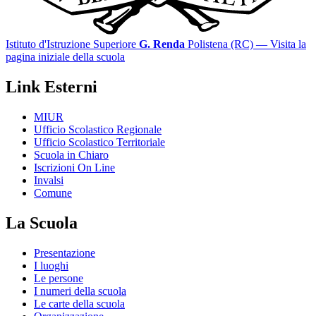
Istituto d'Istruzione Superiore
G. Renda
Polistena (RC)
— Visita la
pagina iniziale della scuola
Link Esterni
MIUR
Ufficio Scolastico Regionale
Ufficio Scolastico Territoriale
Scuola in Chiaro
Iscrizioni On Line
Invalsi
Comune
La Scuola
Presentazione
I luoghi
Le persone
I numeri della scuola
Le carte della scuola