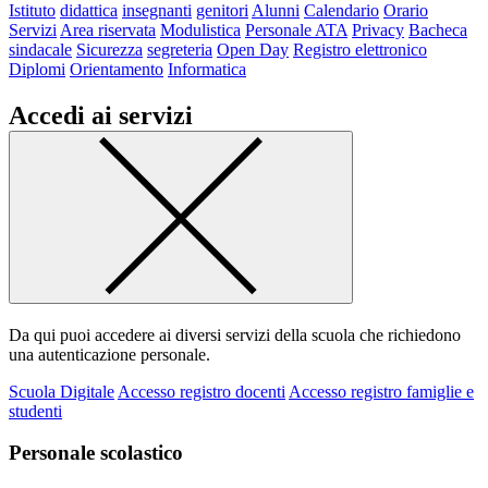
Istituto
didattica
insegnanti
genitori
Alunni
Calendario
Orario
Servizi
Area riservata
Modulistica
Personale ATA
Privacy
Bacheca
sindacale
Sicurezza
segreteria
Open Day
Registro elettronico
Diplomi
Orientamento
Informatica
Accedi ai servizi
Da qui puoi accedere ai diversi servizi della scuola che richiedono
una autenticazione personale.
Scuola Digitale
Accesso registro docenti
Accesso registro famiglie e
studenti
Personale scolastico