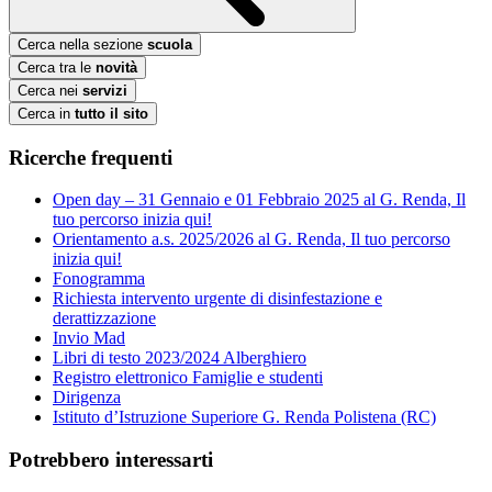
Cerca nella sezione
scuola
Cerca tra le
novità
Cerca nei
servizi
Cerca in
tutto il sito
Ricerche frequenti
Open day – 31 Gennaio e 01 Febbraio 2025 al G. Renda, Il
tuo percorso inizia qui!
Orientamento a.s. 2025/2026 al G. Renda, Il tuo percorso
inizia qui!
Fonogramma
Richiesta intervento urgente di disinfestazione e
derattizzazione
Invio Mad
Libri di testo 2023/2024 Alberghiero
Registro elettronico Famiglie e studenti
Dirigenza
Istituto d’Istruzione Superiore G. Renda Polistena (RC)
Potrebbero interessarti