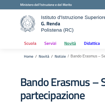
Vai ai contenuti
Vai al menu di navigazione
Vai al footer
Ministero dell'Istruzione e del Merito
Istituto d'Istruzione Superior
G. Renda
Polistena (RC)
le della scuola
— Visita la pagina iniziale d
Scuola
Servizi
Novità
Didattica
Home
Novità
Notizie
Bando Erasmus – Sel
Bando Erasmus – Se
partecipazione