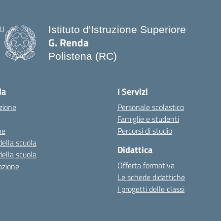
Istituto d'Istruzione Superiore
G. Renda
Polistena (RC)
— Visita la pagina iniziale della scuo
la
I Servizi
zione
Personale scolastico
Famiglie e studenti
ne
Percorsi di studio
della scuola
Didattica
della scuola
Offerta formativa
azione
Le schede didattiche
I progetti delle classi