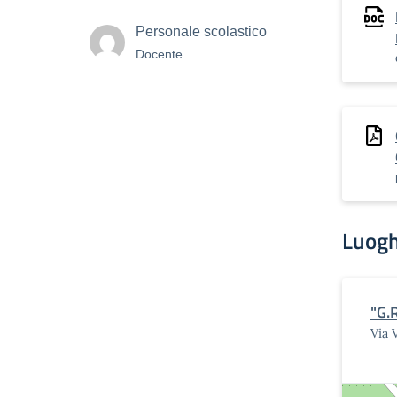
Personale scolastico
Docente
Luogh
"G.
Via 