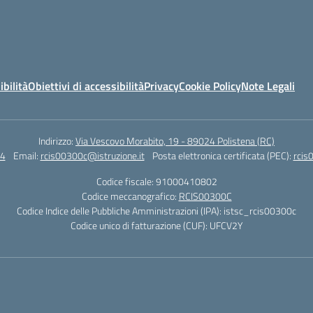
ibilità
Obiettivi di accessibilità
Privacy
Cookie Policy
Note Legali
Indirizzo:
Via Vescovo Morabito, 19 - 89024 Polistena (RC)
4
Email:
rcis00300c@istruzione.it
Posta elettronica certificata (PEC):
rcis
Codice fiscale: 91000410802
Codice meccanografico:
RCIS00300C
Codice Indice delle Pubbliche Amministrazioni (IPA): istsc_rcis00300c
Codice unico di fatturazione (CUF): UFCV2Y