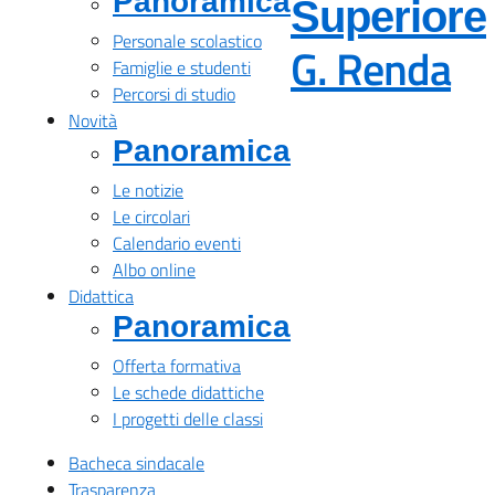
Panoramica
Superiore
Personale scolastico
G. Renda
— 
Famiglie e studenti
Percorsi di studio
Novità
Panoramica
Le notizie
Le circolari
Calendario eventi
Albo online
Didattica
Panoramica
Offerta formativa
Le schede didattiche
I progetti delle classi
Bacheca sindacale
Trasparenza