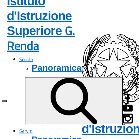
Istituto
d'Istruzione
G.
Superiore
Renda
— Visita la pagina 
Scuola
Panoramica
Presentazione
Seguici
I luoghi
su:
Le persone
I numeri della scuola
Le carte della scuola
Istituto
Organizzazione
La storia
d'Istruzio
Servizi