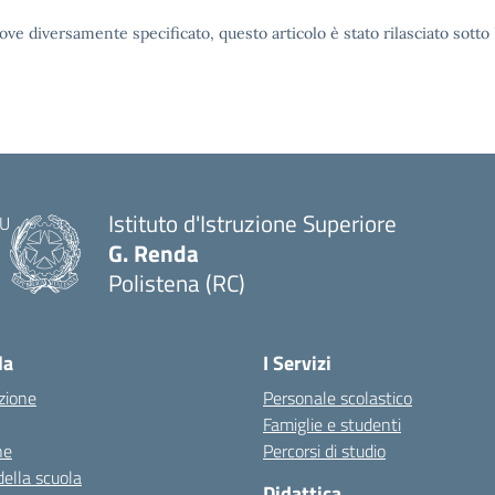
ove diversamente specificato, questo articolo è stato rilasciato sott
Istituto d'Istruzione Superiore
G. Renda
Polistena (RC)
— Visita la pagina iniziale della scuola
la
I Servizi
zione
Personale scolastico
Famiglie e studenti
ne
Percorsi di studio
della scuola
Didattica