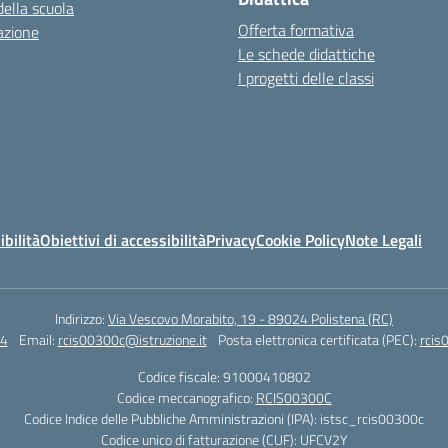
della scuola
Offerta formativa
azione
Le schede didattiche
I progetti delle classi
ibilità
Obiettivi di accessibilità
Privacy
Cookie Policy
Note Legali
Indirizzo:
Via Vescovo Morabito, 19 - 89024 Polistena (RC)
4
Email:
rcis00300c@istruzione.it
Posta elettronica certificata (PEC):
rcis
Codice fiscale: 91000410802
Codice meccanografico:
RCIS00300C
Codice Indice delle Pubbliche Amministrazioni (IPA): istsc_rcis00300c
Codice unico di fatturazione (CUF): UFCV2Y