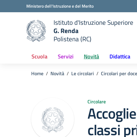
Vai ai contenuti
Vai al menu di navigazione
Vai al footer
Ministero dell'Istruzione e del Merito
Istituto d'Istruzione Superiore
G. Renda
Polistena (RC)
 della scuola
— Visita la pagina iniziale del
Scuola
Servizi
Novità
Didattica
Home
Novità
Le circolari
Circolari per doc
Circolare
Accoglie
classi 