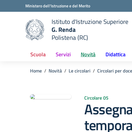
Vai ai contenuti
Vai al menu di navigazione
Vai al footer
Ministero dell'Istruzione e del Merito
Istituto d'Istruzione Superiore
G. Renda
Polistena (RC)
 della scuola
— Visita la pagina iniziale del
Scuola
Servizi
Novità
Didattica
Home
Novità
Le circolari
Circolari per doc
Circolare 05
Assegna
tempora