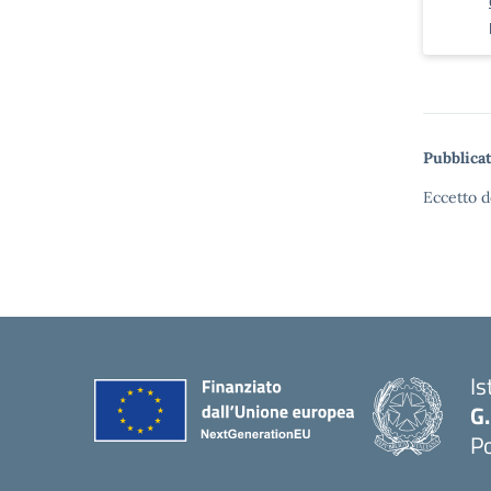
Pubblicat
Eccetto d
Is
G
Po
— 