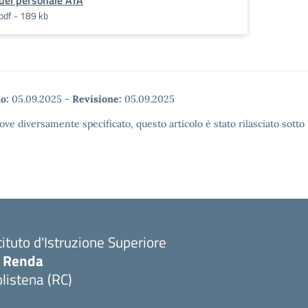
del personale ATA
pdf - 189 kb
o:
05.09.2025
-
Revisione:
05.09.2025
ove diversamente specificato, questo articolo è stato rilasciato sott
tituto d'Istruzione Superiore
. Renda
listena (RC)
Visita la pagina iniziale della scuola