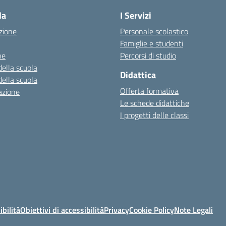
la
I Servizi
zione
Personale scolastico
Famiglie e studenti
ne
Percorsi di studio
della scuola
Didattica
della scuola
Offerta formativa
azione
Le schede didattiche
I progetti delle classi
ibilità
Obiettivi di accessibilità
Privacy
Cookie Policy
Note Legali