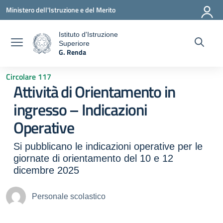
Vai ai contenuti
Vai al menu di navigazione
Vai al footer
Ministero dell'Istruzione e del Merito
Istituto d'Istruzione
Superiore
a
G. Renda
— Visita la pagina iniziale della scuola
Circolare 117
Attività di Orientamento in
ingresso – Indicazioni
Operative
Si pubblicano le indicazioni operative per le
giornate di orientamento del 10 e 12
dicembre 2025
Personale scolastico