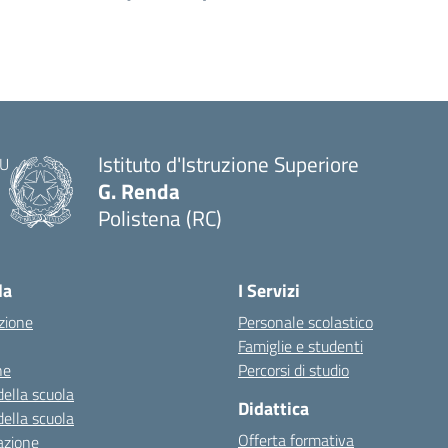
Istituto d'Istruzione Superiore
G. Renda
Polistena (RC)
— Visita la pagina iniziale della scuola
la
I Servizi
zione
Personale scolastico
Famiglie e studenti
ne
Percorsi di studio
della scuola
Didattica
della scuola
Offerta formativa
azione