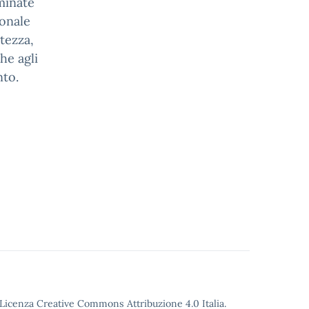
minate
ionale
tezza,
he agli
nto.
o Licenza Creative Commons Attribuzione 4.0 Italia.