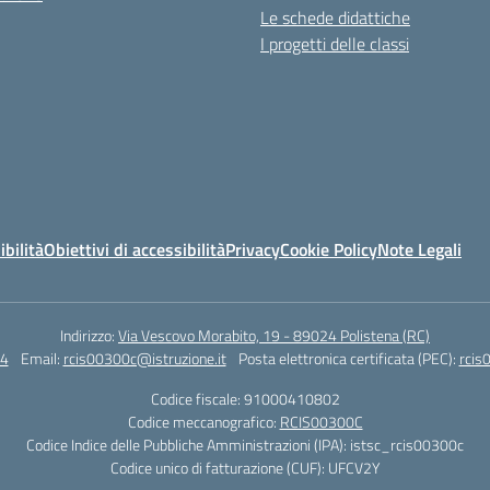
Le schede didattiche
I progetti delle classi
ibilità
Obiettivi di accessibilità
Privacy
Cookie Policy
Note Legali
Indirizzo:
Via Vescovo Morabito, 19 - 89024 Polistena (RC)
4
Email:
rcis00300c@istruzione.it
Posta elettronica certificata (PEC):
rcis
Codice fiscale: 91000410802
Codice meccanografico:
RCIS00300C
Codice Indice delle Pubbliche Amministrazioni (IPA): istsc_rcis00300c
Codice unico di fatturazione (CUF): UFCV2Y