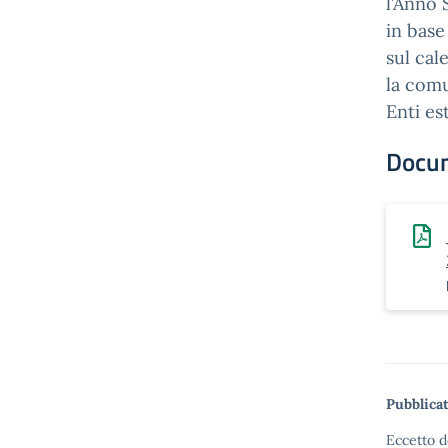
l’Anno 
in base
sul cal
la comu
Enti es
Docu
Pubblicat
Eccetto d