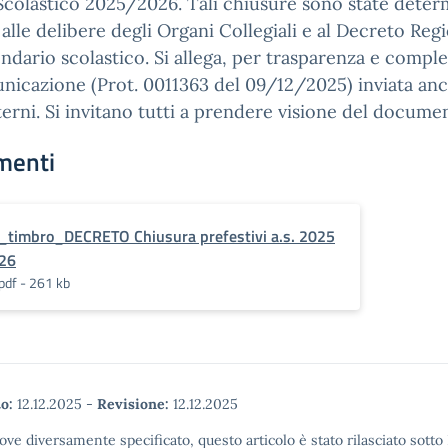
Scolastico 2025/2026. Tali chiusure sono state deter
 alle delibere degli Organi Collegiali e al Decreto Reg
endario scolastico. Si allega, per trasparenza e comple
nicazione (Prot. 0011363 del 09/12/2025) inviata anc
terni. Si invitano tutti a prendere visione del docume
menti
_timbro_DECRETO Chiusura prefestivi a.s. 2025
26
pdf - 261 kb
o:
12.12.2025
-
Revisione:
12.12.2025
ove diversamente specificato, questo articolo è stato rilasciato sott