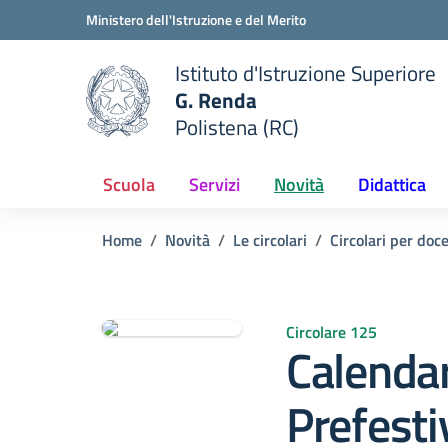
Vai ai contenuti
Vai al menu di navigazione
Vai al footer
Ministero dell'Istruzione e del Merito
Istituto d'Istruzione Superiore
G. Renda
Polistena (RC)
 della scuola
— Visita la pagina iniziale del
Scuola
Servizi
Novità
Didattica
Home
Novità
Le circolari
Circolari per doc
Circolare 125
Calendar
Prefestiv