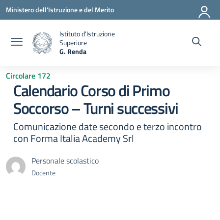
Vai ai contenuti
Vai al menu di navigazione
Vai al footer
Ministero dell'Istruzione e del Merito
Istituto d'Istruzione
Superiore
G. Renda
— Visita la pagina iniziale della scuola
Circolare 172
Calendario Corso di Primo
Soccorso – Turni successivi
Comunicazione date secondo e terzo incontro
con Forma Italia Academy Srl
Personale scolastico
Docente