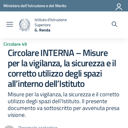
Vai ai contenuti
Vai al menu di navigazione
Vai al footer
Ministero dell'Istruzione e del Merito
Istituto d'Istruzione
Superiore
G. Renda
— Visita la pagina iniziale della scuola
Circolare 49
Circolare INTERNA – Misure
per la vigilanza, la sicurezza e il
corretto utilizzo degli spazi
all’interno dell’Istituto
Misure per la vigilanza, la sicurezza e il corretto
utilizzo degli spazi dell'Istituto. Il presente
documento va sottoscritto per avvenuta presa
visione.
Personale scolastico