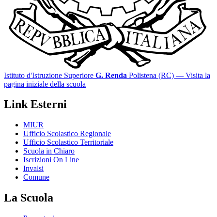
Istituto d'Istruzione Superiore
G. Renda
Polistena (RC)
— Visita la
pagina iniziale della scuola
Link Esterni
MIUR
Ufficio Scolastico Regionale
Ufficio Scolastico Territoriale
Scuola in Chiaro
Iscrizioni On Line
Invalsi
Comune
La Scuola