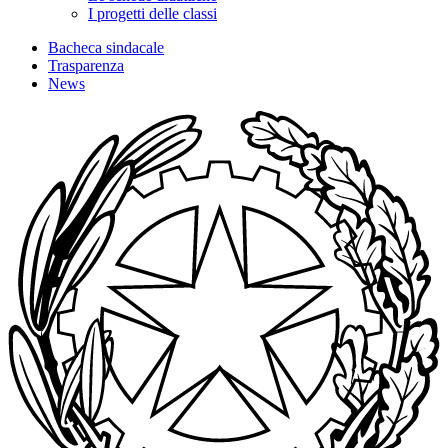
I progetti delle classi
Bacheca sindacale
Trasparenza
News