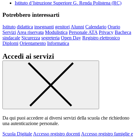
Istituto d’Istruzione Superiore G. Renda Polistena (RC)
Potrebbero interessarti
Istituto
didattica
insegnanti
genitori
Alunni
Calendario
Orario
Servizi
Area riservata
Modulistica
Personale ATA
Privacy
Bacheca
sindacale
Sicurezza
segreteria
Open Day
Registro elettronico
Diplomi
Orientamento
Informatica
Accedi ai servizi
Da qui puoi accedere ai diversi servizi della scuola che richiedono
una autenticazione personale.
Scuola Digitale
Accesso registro docenti
Accesso registro famiglie e