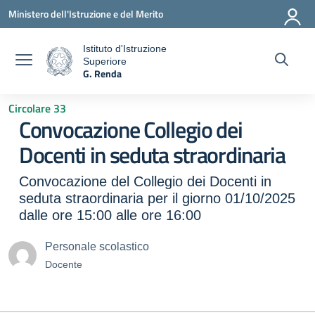
Vai ai contenuti
Vai al menu di navigazione
Vai al footer
Ministero dell'Istruzione e del Merito
Istituto d'Istruzione
Superiore
a
G. Renda
— Visita la pagina iniziale della scuola
Circolare 33
Convocazione Collegio dei
Docenti in seduta straordinaria
Convocazione del Collegio dei Docenti in
seduta straordinaria per il giorno 01/10/2025
dalle ore 15:00 alle ore 16:00
Personale scolastico
Docente