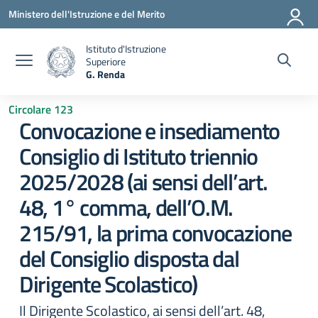
Vai ai contenuti
Vai al menu di navigazione
Vai al footer
Ministero dell'Istruzione e del Merito
Istituto d'Istruzione
Superiore
G. Renda
— Visita la pagina iniziale della scuola
Circolare 123
Convocazione e insediamento
Consiglio di Istituto triennio
2025/2028 (ai sensi dell’art.
48, 1° comma, dell’O.M.
215/91, la prima convocazione
del Consiglio disposta dal
Dirigente Scolastico)
Il Dirigente Scolastico, ai sensi dell’art. 48,