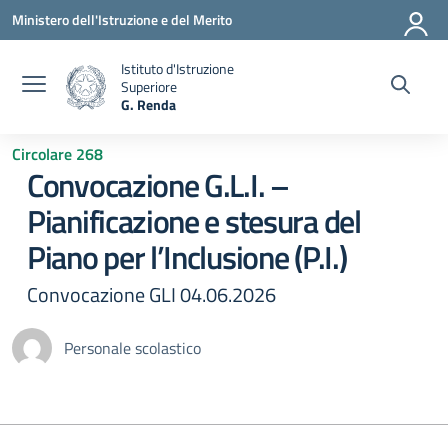
Vai ai contenuti
Vai al menu di navigazione
Vai al footer
Ministero dell'Istruzione e del Merito
Istituto d'Istruzione
Superiore
G. Renda
— Visita la pagina iniziale della scuola
Circolare 268
Convocazione G.L.I. –
Pianificazione e stesura del
Piano per l’Inclusione (P.I.)
Convocazione GLI 04.06.2026
Personale scolastico