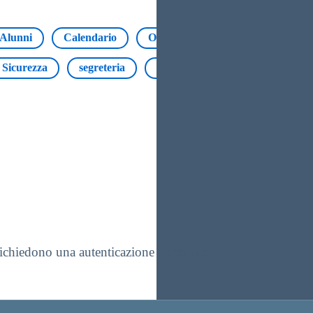
Alunni
Calendario
Orario
Servizi
Area ri
Sicurezza
segreteria
Open Day
Registro elettro
 richiedono una autenticazione personale.