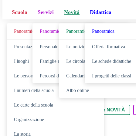
Scuola
Servizi
Novità
Didattica
Panoramica
Panoramica
Panoramica
Panoramica
Cerca
Presentazione
Personale scolastico
Le notizie
Offerta formativa
I luoghi
Famiglie e studenti
Le circolari
Le schede didattiche
Le persone
Percorsi di studio
Calendario eventi
I progetti delle classi
I numeri della scuola
Albo online
Le carte della scuola
SCUOLA
NOVITÀ
Cerca nella sezione
Cerca tra le
Organizzazione
La storia