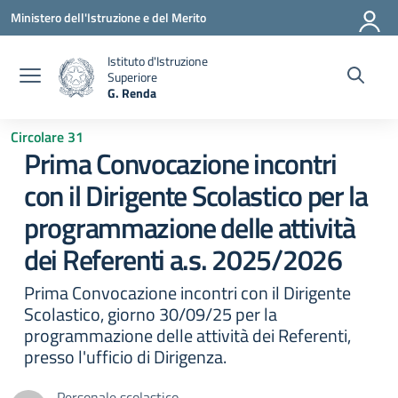
Vai ai contenuti
Vai al menu di navigazione
Vai al footer
Ministero dell'Istruzione e del Merito
Istituto d'Istruzione
Superiore
G. Renda
— Visita la pagina iniziale della scuola
Circolare 31
Prima Convocazione incontri
con il Dirigente Scolastico per la
programmazione delle attività
dei Referenti a.s. 2025/2026
Prima Convocazione incontri con il Dirigente
Scolastico, giorno 30/09/25 per la
programmazione delle attività dei Referenti,
presso l'ufficio di Dirigenza.
Personale scolastico