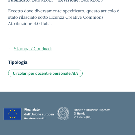
Pubblicato:
24.09.2025
-
Revisione:
24.09.2025
Eccetto dove diversamente specificato, questo articolo è
stato rilasciato sotto Licenza Creative Commons
Attribuzione 4.0 Italia.
Stampa / Condividi
Tipologia
Circolari per docenti e personale ATA
Istituto d'Istruzione Superiore
G. Renda
Polistena (RC)
— Visita la pagina iniziale della scuola