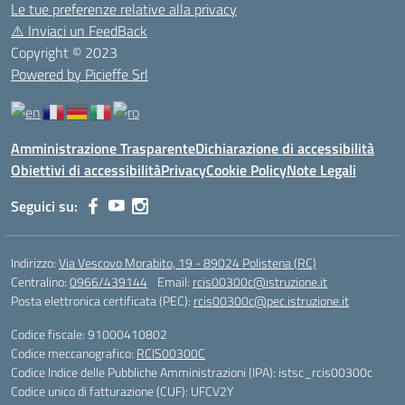
Le tue preferenze relative alla privacy
⚠️
Inviaci un FeedBack
Copyright © 2023
Powered by Picieffe Srl
Amministrazione Trasparente
Dichiarazione di accessibilità
Obiettivi di accessibilità
Privacy
Cookie Policy
Note Legali
Seguici su:
Indirizzo:
Via Vescovo Morabito, 19 - 89024 Polistena (RC)
Centralino:
0966/439144
Email:
rcis00300c@istruzione.it
Posta elettronica certificata (PEC):
rcis00300c@pec.istruzione.it
Codice fiscale: 91000410802
Codice meccanografico:
RCIS00300C
Codice Indice delle Pubbliche Amministrazioni (IPA): istsc_rcis00300c
Codice unico di fatturazione (CUF): UFCV2Y