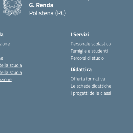
G. Renda
Polistena (RC)
— Visita la pagina iniziale della scuola
la
I Servizi
zione
Personale scolastico
Famiglie e studenti
ne
Percorsi di studio
della scuola
Didattica
della scuola
Offerta formativa
azione
Le schede didattiche
I progetti delle classi