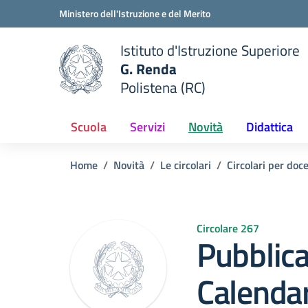
Vai ai contenuti
Vai al menu di navigazione
Vai al footer
Ministero dell'Istruzione e del Merito
Istituto d'Istruzione Superiore
G. Renda
Polistena (RC)
 della scuola
— Visita la pagina iniziale del
Scuola
Servizi
Novità
Didattica
Home
Novità
Le circolari
Circolari per doc
Circolare 267
Pubblic
Calendar