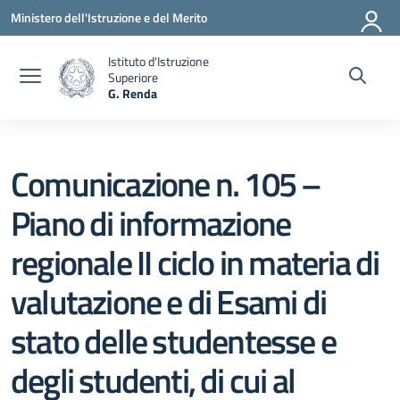
Vai ai contenuti
Vai al menu di navigazione
Vai al footer
Ministero dell'Istruzione e del Merito
Istituto d'Istruzione
Superiore
G. Renda
— Visita la pagina iniziale della scuola
Comunicazione n. 105 –
Piano di informazione
regionale II ciclo in materia di
valutazione e di Esami di
stato delle studentesse e
degli studenti, di cui al