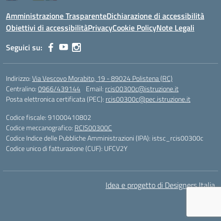
Amministrazione Trasparente
Dichiarazione di accessibilità
Obiettivi di accessibilità
Privacy
Cookie Policy
Note Legali
Seguici su:
Indirizzo:
Via Vescovo Morabito, 19 - 89024 Polistena (RC)
Centralino:
0966/439144
Email:
rcis00300c@istruzione.it
Posta elettronica certificata (PEC):
rcis00300c@pec.istruzione.it
Codice fiscale: 91000410802
Codice meccanografico:
RCIS00300C
Codice Indice delle Pubbliche Amministrazioni (IPA): istsc_rcis00300c
Codice unico di fatturazione (CUF): UFCV2Y
Idea e progetto di Designers Italia