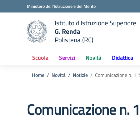
Vai ai contenuti
Vai al menu di navigazione
Vai al footer
Ministero dell'Istruzione e del Merito
Istituto d'Istruzione Superiore
G. Renda
Polistena (RC)
 della scuola
— Visita la pagina iniziale del
Scuola
Servizi
Novità
Didattica
Home
Novità
Notizie
Comunicazione n. 115
Comunicazione n. 11