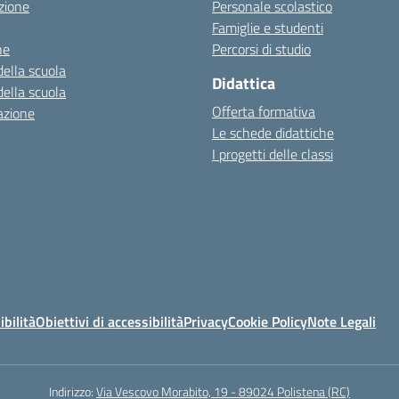
zione
Personale scolastico
Famiglie e studenti
ne
Percorsi di studio
della scuola
Didattica
della scuola
Offerta formativa
azione
Le schede didattiche
I progetti delle classi
ibilità
Obiettivi di accessibilità
Privacy
Cookie Policy
Note Legali
Indirizzo:
Via Vescovo Morabito, 19 - 89024 Polistena (RC)