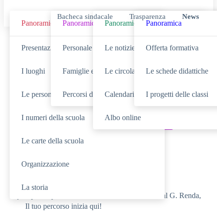
Bacheca sindacale
Trasparenza
News
Panoramica
Panoramica
Panoramica
Panoramica
Cerca
Presentazione
Personale scolastico
Le notizie
Offerta formativa
I luoghi
Famiglie e studenti
Le circolari
Le schede didattiche
Le persone
Percorsi di studio
Calendario eventi
I progetti delle classi
SCUOLA
Cerca nella sezione
I numeri della scuola
Albo online
NOVITÀ
SERVIZI
Cerca tra le
Cerca nei
Le carte della scuola
TUTTO IL SITO
Cerca in
Organizzazione
RICERCHE FREQUENTI
La storia
Open day – 31 Gennaio e 01 Febbraio 2025 al G. Renda,
Il tuo percorso inizia qui!