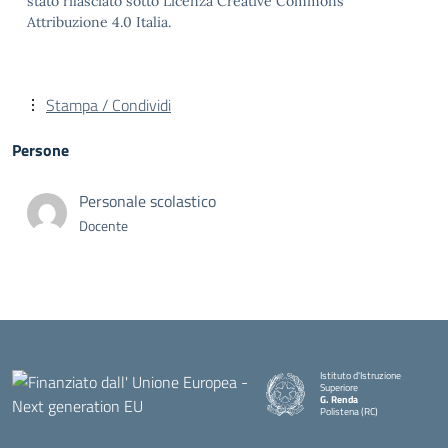
stato rilasciato sotto Licenza Creative Commons
Attribuzione 4.0 Italia.
Stampa / Condividi
Persone
Personale scolastico
Docente
Istituto d'Istruzione
Superiore
G. Renda
Polistena (RC)
— Visita la pagina iniziale della