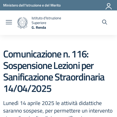
Vai ai contenuti
Vai al menu di navigazione
Vai al footer
Ministero dell'Istruzione e del Merito
Istituto d'Istruzione
Superiore
G. Renda
— Visita la pagina iniziale della scuola
Comunicazione n. 116:
Sospensione Lezioni per
Sanificazione Straordinaria
14/04/2025
Lunedì 14 aprile 2025 le attività didattiche
saranno sospese, per permettere un intervento