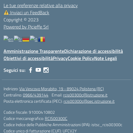
Le tue preferenze relative alla privacy
Inviaci un FeedBack
Copyright © 2023
Powered by Picieffe Srl
Amministrazione Trasparente
Dichiarazione di accessibilità
Obiettivi di accessibilità
Privacy
Cookie Policy
Note Legali
Seguici su:
Indirizzo:
Via Vescovo Morabito, 19 - 89024 Polistena (RC)
Centralino:
0966/439144
Email:
rcis00300c@istruzione.it
Posta elettronica certificata (PEC):
rcis00300c@pec.istruzione.it
Codice fiscale: 91000410802
Codice meccanografico:
RCIS00300C
Codice Indice delle Pubbliche Amministrazioni (IPA): istsc_rcis00300c
Codice unico di fatturazione (CUF): UFCV2Y