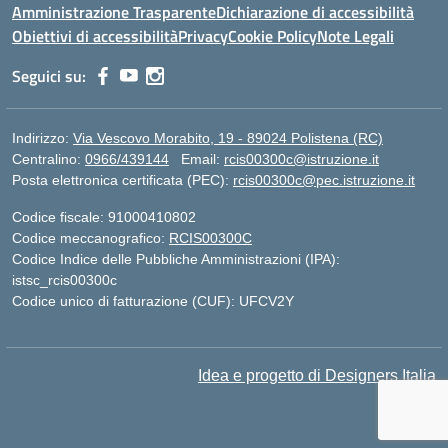
Amministrazione Trasparente
Dichiarazione di accessibilità
Obiettivi di accessibilità
Privacy
Cookie Policy
Note Legali
Seguici su:
Indirizzo:
Via Vescovo Morabito, 19 - 89024 Polistena (RC)
Centralino:
0966/439144
Email:
rcis00300c@istruzione.it
Posta elettronica certificata (PEC):
rcis00300c@pec.istruzione.it
Codice fiscale: 91000410802
Codice meccanografico:
RCIS00300C
Codice Indice delle Pubbliche Amministrazioni (IPA):
istsc_rcis00300c
Codice unico di fatturazione (CUF): UFCV2Y
Idea e progetto di Designers Italia