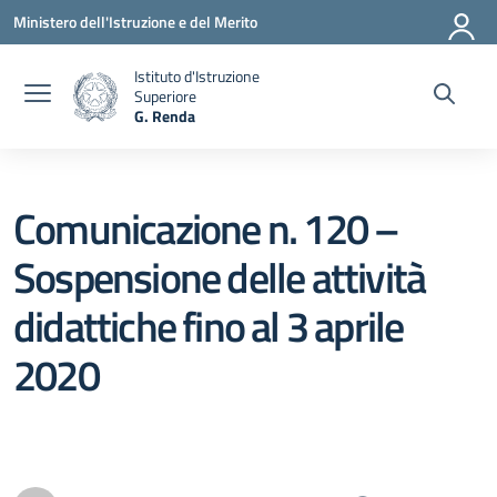
Vai ai contenuti
Vai al menu di navigazione
Vai al footer
Ministero dell'Istruzione e del Merito
Istituto d'Istruzione
Superiore
G. Renda
— Visita la pagina iniziale della scuola
Comunicazione n. 120 –
Sospensione delle attività
didattiche fino al 3 aprile
2020