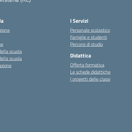
Visita la pagina iniziale della scuola
la
I Servizi
zione
Personale scolastico
Famiglie e studenti
ne
Percorsi di studio
della scuola
Didattica
della scuola
Offerta formativa
azione
Le schede didattiche
I progetti delle classi