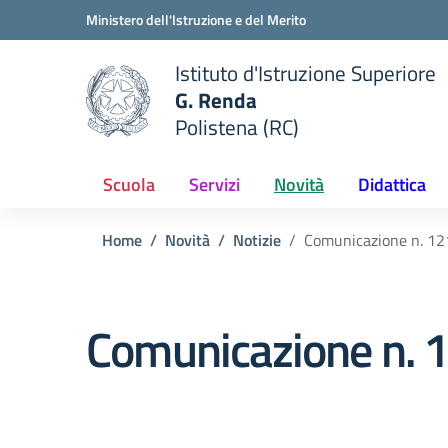
Vai ai contenuti
Vai al menu di navigazione
Vai al footer
Ministero dell'Istruzione e del Merito
Istituto d'Istruzione Superiore
G. Renda
Polistena (RC)
 della scuola
— Visita la pagina iniziale del
Scuola
Servizi
Novità
Didattica
Home
Novità
Notizie
Comunicazione n. 12
Comunicazione n. 