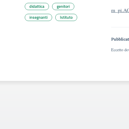
didattica
genitori
m_pi.A
insegnanti
Istituto
Pubblicat
Eccetto dov