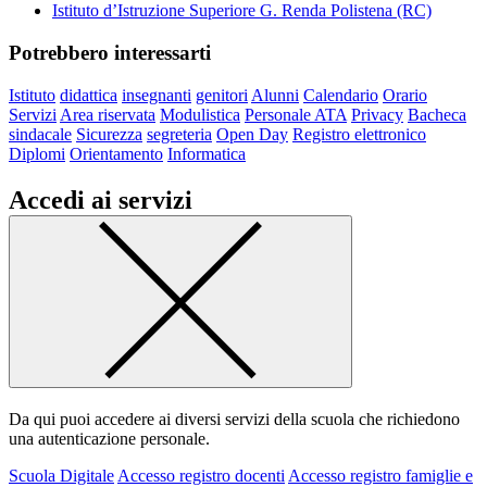
Istituto d’Istruzione Superiore G. Renda Polistena (RC)
Potrebbero interessarti
Istituto
didattica
insegnanti
genitori
Alunni
Calendario
Orario
Servizi
Area riservata
Modulistica
Personale ATA
Privacy
Bacheca
sindacale
Sicurezza
segreteria
Open Day
Registro elettronico
Diplomi
Orientamento
Informatica
Accedi ai servizi
Da qui puoi accedere ai diversi servizi della scuola che richiedono
una autenticazione personale.
Scuola Digitale
Accesso registro docenti
Accesso registro famiglie e