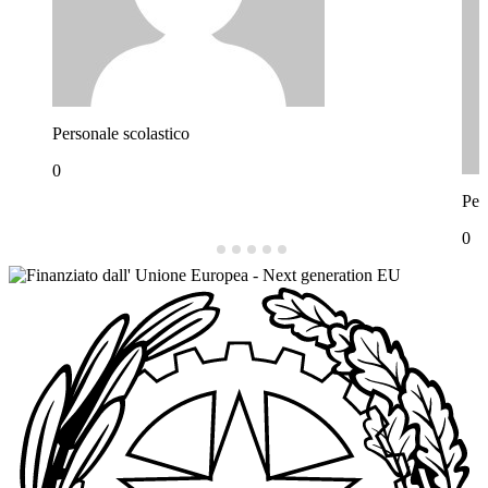
Personale scolastico
0
Per
0