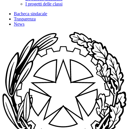
I progetti delle classi
Bacheca sindacale
Trasparenza
News