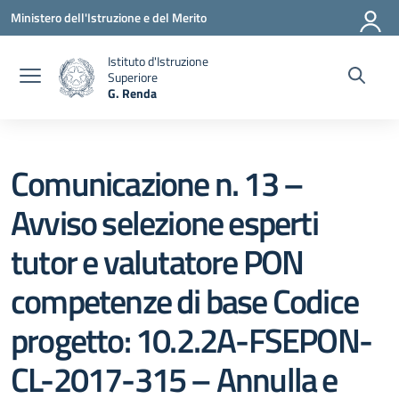
Vai ai contenuti
Vai al menu di navigazione
Vai al footer
Ministero dell'Istruzione e del Merito
Istituto d'Istruzione
Superiore
G. Renda
— Visita la pagina iniziale della scuola
Comunicazione n. 13 –
Avviso selezione esperti
tutor e valutatore PON
competenze di base Codice
progetto: 10.2.2A-FSEPON-
CL-2017-315 – Annulla e