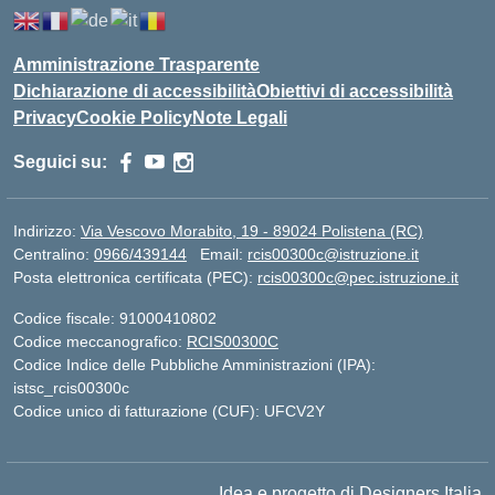
Amministrazione Trasparente
Dichiarazione di accessibilità
Obiettivi di accessibilità
Privacy
Cookie Policy
Note Legali
Seguici su:
Indirizzo:
Via Vescovo Morabito, 19 - 89024 Polistena (RC)
Centralino:
0966/439144
Email:
rcis00300c@istruzione.it
Posta elettronica certificata (PEC):
rcis00300c@pec.istruzione.it
Codice fiscale: 91000410802
Codice meccanografico:
RCIS00300C
Codice Indice delle Pubbliche Amministrazioni (IPA):
istsc_rcis00300c
Codice unico di fatturazione (CUF): UFCV2Y
Idea e progetto di Designers Italia