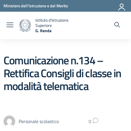
Vai ai contenuti
Vai al menu di navigazione
Vai al footer
Ministero dell'Istruzione e del Merito
Istituto d'Istruzione
Superiore
G. Renda
— Visita la pagina iniziale della scuola
Comunicazione n.134 –
Rettifica Consigli di classe in
modalità telematica
Personale scolastico
0