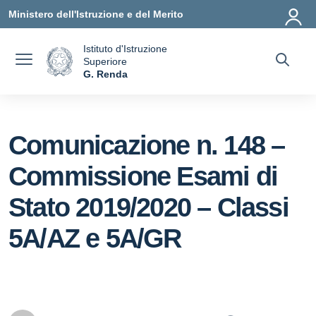
Vai ai contenuti
Vai al menu di navigazione
Vai al footer
Ministero dell'Istruzione e del Merito
Istituto d'Istruzione
Superiore
a
G. Renda
— Visita la pagina iniziale della scuola
Comunicazione n. 148 –
Commissione Esami di
Stato 2019/2020 – Classi
5A/AZ e 5A/GR