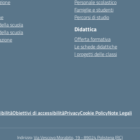
zione
Personale scolastico
Famiglie e studenti
ne
Percorsi di studio
della scuola
Didattica
della scuola
Offerta formativa
azione
Le schede didattiche
I progetti delle classi
ibilità
Obiettivi di accessibilità
Privacy
Cookie Policy
Note Legali
Indirizzo:
Via Vescovo Morabito, 19 - 89024 Polistena (RC)