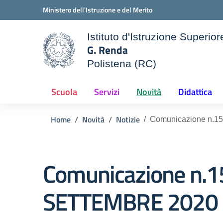
Vai ai contenuti
Vai al menu di navigazione
Vai al footer
Ministero dell'Istruzione e del Merito
Istituto d'Istruzione Superior
G. Renda
Polistena (RC)
le della scuola
— Visita la pagina iniziale d
Scuola
Servizi
Novità
Didattica
Home
Novità
Notizie
Comunicazione n.
Comunicazione n.
SETTEMBRE 2020