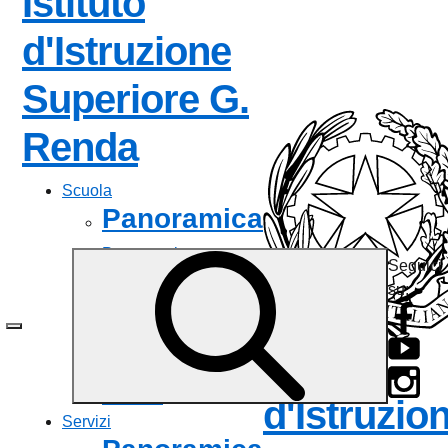
Istituto
d'Istruzione
Superiore
G.
— Visita la pagina
Renda
Scuola
Panoramica
Presentazione
Seguici
I luoghi
su:
Le persone
I numeri della scuola
Le carte della scuola
Istituto
Organizzazione
La storia
d'Istruzio
Servizi