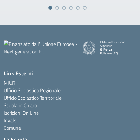
Istituto d'Istruzione
Superiore
G. Renda
Polistena (RC)
— Visita la pagina iniziale della
Link Esterni
MIUR
Ufficio Scolastico Regionale
Ufficio Scolastico Territoriale
Scuola in Chiaro
Iscrizioni On Line
Invalsi
Comune
La Scuola