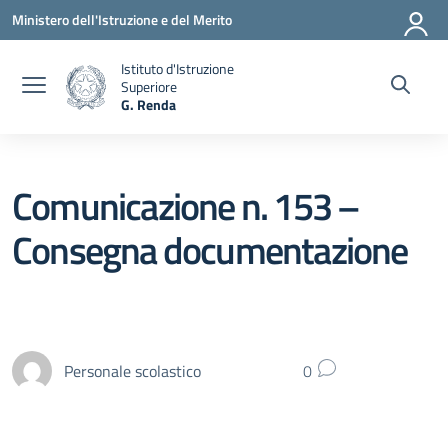
Vai ai contenuti
Vai al menu di navigazione
Vai al footer
Ministero dell'Istruzione e del Merito
Istituto d'Istruzione
Superiore
G. Renda
— Visita la pagina iniziale della scuola
Comunicazione n. 153 –
Consegna documentazione
Personale scolastico
0