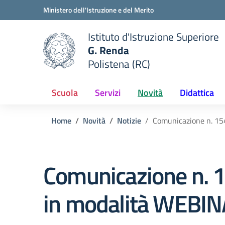
Vai ai contenuti
Vai al menu di navigazione
Vai al footer
Ministero dell'Istruzione e del Merito
Istituto d'Istruzione Superiore
G. Renda
Polistena (RC)
 della scuola
— Visita la pagina iniziale del
Scuola
Servizi
Novità
Didattica
Home
Novità
Notizie
Comunicazione n. 15
Comunicazione n. 1
in modalità WEBI