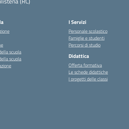
listena (RC)
Visita la pagina iniziale della scuola
la
I Servizi
zione
Personale scolastico
Famiglie e studenti
ne
Percorsi di studio
della scuola
Didattica
della scuola
Offerta formativa
azione
Le schede didattiche
I progetti delle classi