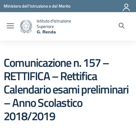
Vai ai contenuti
Vai al menu di navigazione
Vai al footer
Ministero dell'Istruzione e del Merito
Istituto d'Istruzione
Superiore
G. Renda
— Visita la pagina iniziale della scuola
Comunicazione n. 157 –
RETTIFICA – Rettifica
Calendario esami preliminari
– Anno Scolastico
2018/2019