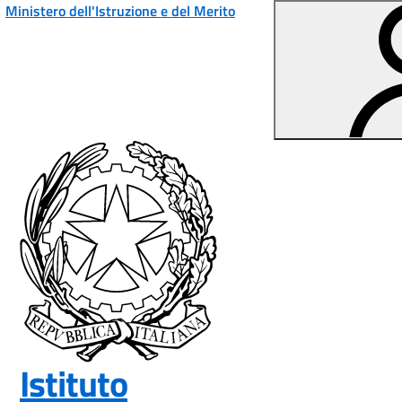
Vai ai contenuti
Vai al menu di navigazione
Vai al footer
Ministero dell'Istruzione e del Merito
Istituto