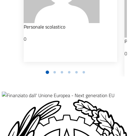
Personale scolastico
0
Perso
0