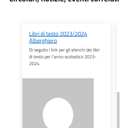
Libri di testo 2023/2024
A
Alberghiero
s
t
Di seguito i link per gli elenchi dei libri
di testo per l’anno scolastico 2023-
AV
2024
ba
sv
di