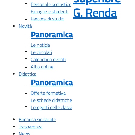
Personale scolastico
— Vi
G. Renda
Famiglie e studenti
Percorsi di studio
Novità
Panoramica
Le notizie
Le circolari
Calendario eventi
Albo online
Didattica
Panoramica
Offerta formativa
Le schede didattiche
I progetti delle classi
Bacheca sindacale
Trasparenza
News