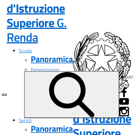
d'Istruzione
Superiore
G.
— Visita la pagina i
Renda
Scuola
Panoramica
Presentazione
Seguici
I luoghi
su:
Le persone
I numeri della scuola
Le carte della scuola
Istituto
Organizzazione
La storia
d'Istruzione
Servizi
Panoramica
Superiore