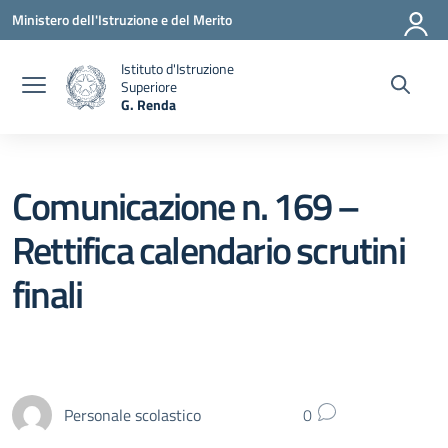
Vai ai contenuti
Vai al menu di navigazione
Vai al footer
Ministero dell'Istruzione e del Merito
Istituto d'Istruzione
Superiore
G. Renda
— Visita la pagina iniziale della scuola
Comunicazione n. 169 –
Rettifica calendario scrutini
finali
Personale scolastico
0