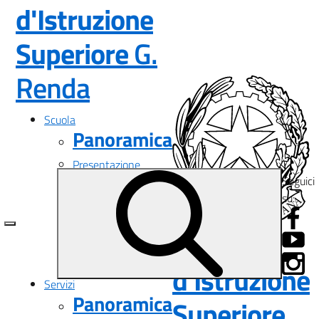
d'Istruzione
Superiore
G.
— Visita la pagina i
Renda
Scuola
Panoramica
Presentazione
Seguici
I luoghi
su:
Le persone
I numeri della scuola
Le carte della scuola
Istituto
Organizzazione
La storia
d'Istruzione
Servizi
Panoramica
Superiore