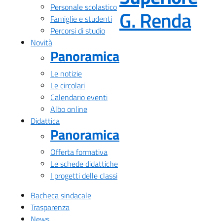
Personale scolastico
— Vi
G. Renda
Famiglie e studenti
Percorsi di studio
Novità
Panoramica
Le notizie
Le circolari
Calendario eventi
Albo online
Didattica
Panoramica
Offerta formativa
Le schede didattiche
I progetti delle classi
Bacheca sindacale
Trasparenza
News