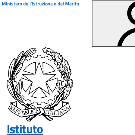
Vai ai contenuti
Vai al menu di navigazione
Vai al footer
Ministero dell'Istruzione e del Merito
Istituto