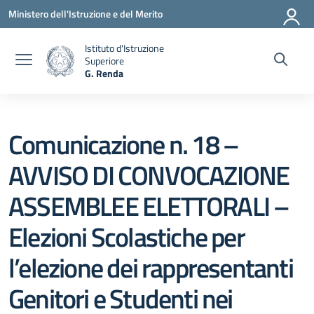
Vai ai contenuti
Vai al menu di navigazione
Vai al footer
Ministero dell'Istruzione e del Merito
Istituto d'Istruzione
Superiore
G. Renda
— Visita la pagina iniziale della scuola
Comunicazione n. 18 –
AVVISO DI CONVOCAZIONE
ASSEMBLEE ELETTORALI –
Elezioni Scolastiche per
l’elezione dei rappresentanti
Genitori e Studenti nei