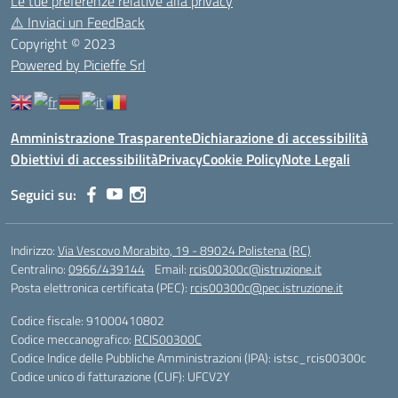
Le tue preferenze relative alla privacy
⚠️
Inviaci un FeedBack
Copyright © 2023
Powered by Picieffe Srl
Amministrazione Trasparente
Dichiarazione di accessibilità
Obiettivi di accessibilità
Privacy
Cookie Policy
Note Legali
Seguici su:
Indirizzo:
Via Vescovo Morabito, 19 - 89024 Polistena (RC)
Centralino:
0966/439144
Email:
rcis00300c@istruzione.it
Posta elettronica certificata (PEC):
rcis00300c@pec.istruzione.it
Codice fiscale: 91000410802
Codice meccanografico:
RCIS00300C
Codice Indice delle Pubbliche Amministrazioni (IPA): istsc_rcis00300c
Codice unico di fatturazione (CUF): UFCV2Y