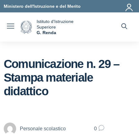
Vai ai contenuti
Vai al menu di navigazione
Vai al footer
Ministero dell'Istruzione e del Merito
Istituto d'Istruzione
Superiore
a
G. Renda
— Visita la pagina iniziale della scuola
Comunicazione n. 29 –
Stampa materiale
didattico
Personale scolastico
0