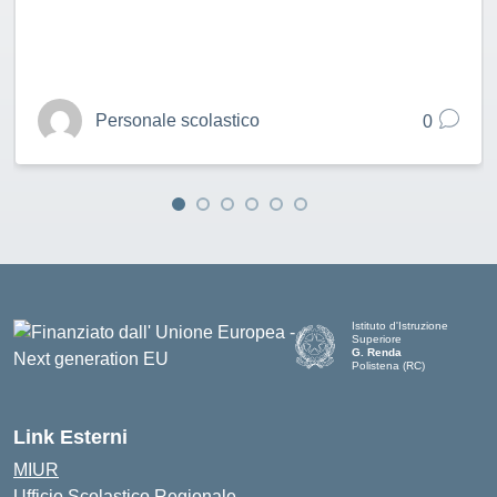
Personale scolastico
0
Istituto d'Istruzione
Superiore
G. Renda
Polistena (RC)
— Visita la pagina iniziale de
Link Esterni
MIUR
Ufficio Scolastico Regionale