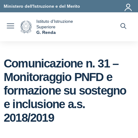
Vai ai contenuti
Vai al menu di navigazione
Vai al footer
Ministero dell'Istruzione e del Merito
Istituto d'Istruzione
Superiore
a
G. Renda
— Visita la pagina iniziale della scuola
Comunicazione n. 31 –
Monitoraggio PNFD e
formazione su sostegno
e inclusione a.s.
2018/2019